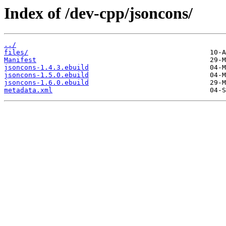
Index of /dev-cpp/jsoncons/
../
files/
Manifest
jsoncons-1.4.3.ebuild
jsoncons-1.5.0.ebuild
jsoncons-1.6.0.ebuild
metadata.xml