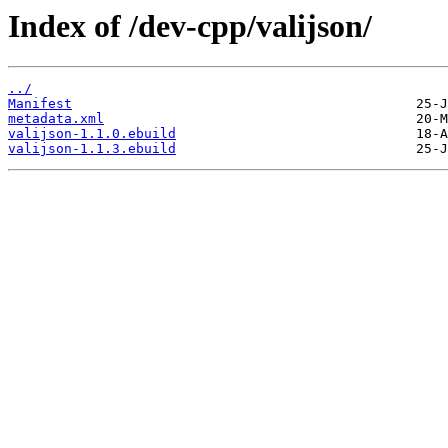
Index of /dev-cpp/valijson/
../
Manifest
metadata.xml
valijson-1.1.0.ebuild
valijson-1.1.3.ebuild